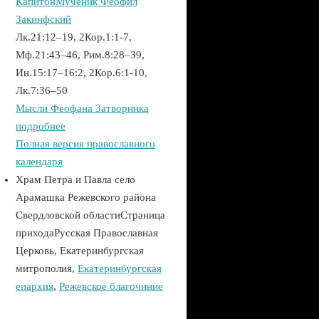
Капитон
Мученик Феофил
Закинфский
Лк.21:12–19, 2Кор.1:1-7,
Мф.21:43–46, Рим.8:28–39,
Ин.15:17–16:2, 2Кор.6:1-10,
Лк.7:36–50
Мысли Феофана Затворника
подробнее
Полная версия православного
календаря
Храм Петра и Павла село
Арамашка Режевского района
Свердловской области
Страница
прихода
Русская Православная
Церковь, Екатеринбургская
митрополия,
Екатеринбургская
епархия
,
Режевское благочиние