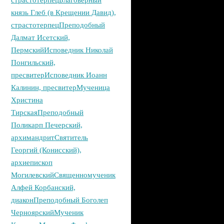
страстотерпец
Благоверный
князь Глеб (в Крещении Давид),
страстотерпец
Преподобный
Далмат Исетский,
Пермский
Исповедник Николай
Понгильский,
пресвитер
Исповедник Иоанн
Калинин, пресвитер
Мученица
Христина
Тирская
Преподобный
Поликарп Печерский,
архимандрит
Святитель
Георгий (Конисский),
архиепископ
Могилевский
Священномученик
Алфей Корбанский,
диакон
Преподобный Боголеп
Черноярский
Мученик