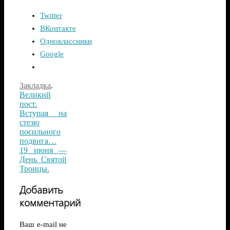
Twitter
ВКонтакте
Одноклассники
Google
Закладка
.
Великий
пост.
Вступая на
стезю
посильного
подвига…
19 июня —
День Святой
Троицы.
Добавить
комментарий
Ваш e-mail не