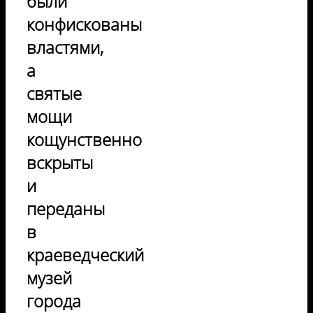
были
конфискованы
властями,
а
святые
мощи
кощунственно
вскрыты
и
переданы
в
краеведческий
музей
города