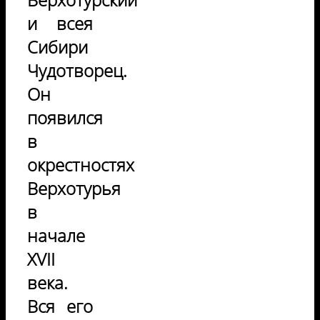
и всея
Сибири
Чудотворец.
Он
появился
в
окрестностях
Верхотурья
в
начале
XVII
века.
Вся его