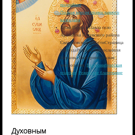
подробнее
Полная версия православного
календаря
Храм Петра и Павла село
Арамашка Режевского района
Свердловской области
Страница
прихода
Русская Православная
Церковь, Екатеринбургская
митрополия,
Екатеринбургская
епархия
,
Режевское благочиние
Духовным