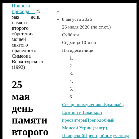
Новости
прихода
25
мая день
8 августа 2026
памяти
26 июля 2026 (по ст.ст.)
второго
обретения
Суббота
мощей
Седмица 10-я по
святого
праведного
Пятидесятнице
Симеона
Верхотурского
(1992)
25
мая
Священномученики Ермолай ,
день
Ермипп и Ермократ,
памяти
пресвитеры
Преподобный
Моисей Угрин (венгр),
второго
Печерский
Преподобномученица