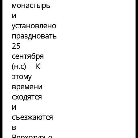
монастырь
и
установлено
праздновать
25
сентября
(н.с) К
этому
времени
сходятся
и
съезжаются
в
Верхотурье