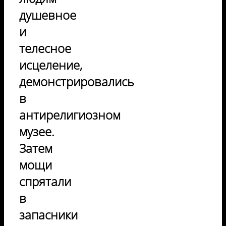
душевное
и
телесное
исцеление,
демонстрировались
в
антирелигиозном
музее.
Затем
мощи
спрятали
в
запасники