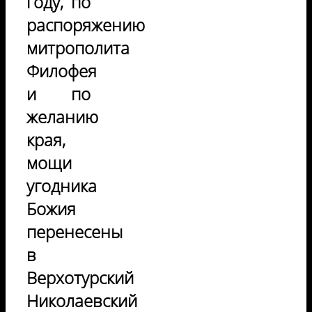
году, по
распоряжению
митрополита
Филофея
и по
желанию
края,
мощи
угодника
Божия
перенесены
в
Верхотурский
Николаевский