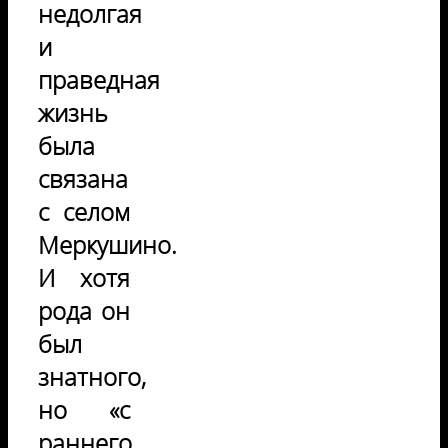
недолгая
и
праведная
жизнь
была
связана
с селом
Меркушино.
И хотя
рода он
был
знатного,
но «с
раннего