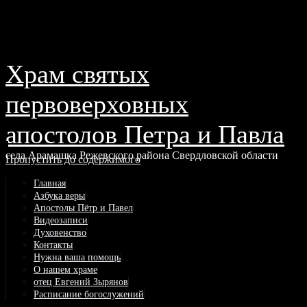
Храм святых
первоверховных
апостолов Петра и Павла
села Арамашка Режевского района Свердловской области
Пропустить до содержимого
Главная
Азбука веры
Апостолы Пётр и Павел
Видеозаписи
Духовенство
Контакты
Нужна ваша помощь
О нашем храме
отец Евгений Зырянов
Расписание богослужений