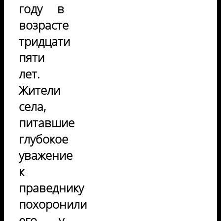
году в
возрасте
тридцати
пяти
лет.
Жители
села,
питавшие
глубокое
уважение
к
праведнику
похоронили
его у