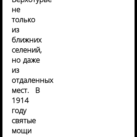
не
только
из
ближних
селений,
но даже
из
отдаленных
мест. В
1914
году
святые
мощи