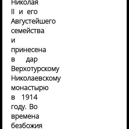
Николая
II и его
Августейшего
семейства
и
принесена
в дар
Верхотурскому
Николаевскому
монастырю
в 1914
году. Во
времена
безбожия