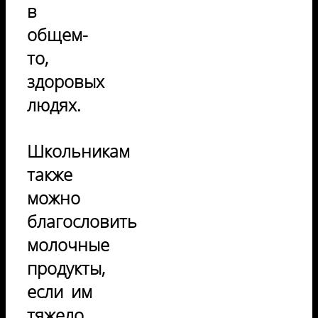
в
общем-
то,
здоровых
людях.
Школьникам
также
можно
благословить
молочные
продукты,
если им
тяжело