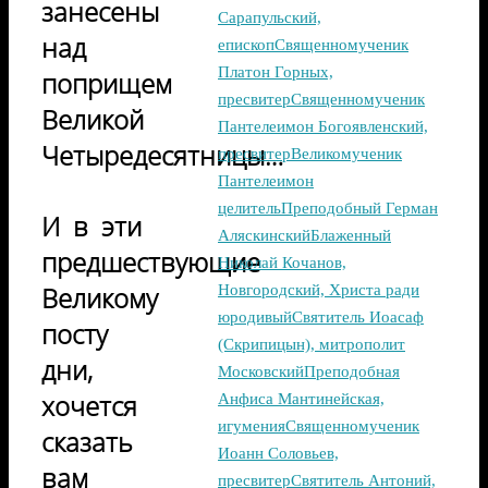
занесены
Сарапульский,
над
епископ
Священномученик
Платон Горных,
поприщем
пресвитер
Священномученик
Великой
Пантелеимон Богоявленский,
Четыредесятницы…
пресвитер
Великомученик
Пантелеимон
целитель
Преподобный Герман
И в эти
Аляскинский
Блаженный
предшествующие
Николай Кочанов,
Великому
Новгородский, Христа ради
юродивый
Святитель Иоасаф
посту
(Скрипицын), митрополит
дни,
Московский
Преподобная
хочется
Анфиса Мантинейская,
игумения
Священномученик
сказать
Иоанн Соловьев,
вам
пресвитер
Святитель Антоний,