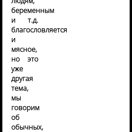
людям,
беременным
и т.д.
благословляется
и
мясное,
но это
уже
другая
тема,
мы
говорим
об
обычных,