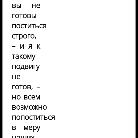
вы не
готовы
поститься
строго,
– и я к
такому
подвигу
не
готов, –
но всем
возможно
попоститься
в меру
наших