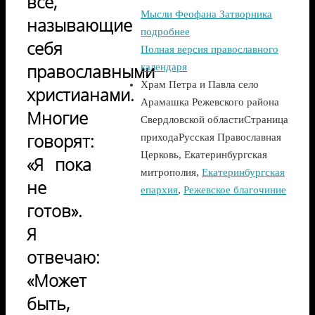
все,
Мысли Феофана Затворника
называющие
подробнее
себя
Полная версия православного
православными
календаря
Храм Петра и Павла село
христианами.
Арамашка Режевского района
Многие
Свердловской области
Страница
говорят:
прихода
Русская Православная
Церковь, Екатеринбургская
«Я пока
митрополия,
Екатеринбургская
не
епархия
,
Режевское благочиние
готов».
Я
отвечаю:
«Может
быть,