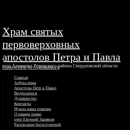
Храм святых
первоверховных
апостолов Петра и Павла
села Арамашка Режевского района Свердловской области
Пропустить до содержимого
Главная
Азбука веры
Апостолы Пётр и Павел
Видеозаписи
Духовенство
Контакты
Нужна ваша помощь
О нашем храме
отец Евгений Зырянов
Расписание богослужений