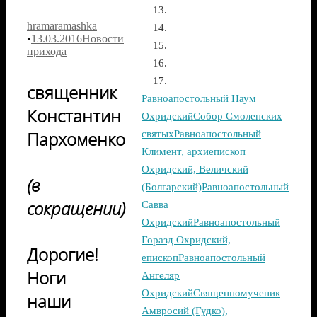
hramaramashka
•
13.03.2016
Новости
прихода
священник
Равноапостольный Наум
Константин
Охридский
Собор Смоленских
Пархоменко
святых
Равноапостольный
Климент, архиепископ
Охридский, Величский
(в
(Болгарский)
Равноапостольный
сокращении)
Савва
Охридский
Равноапостольный
Горазд Охридский,
Дорогие!
епископ
Равноапостольный
Ноги
Ангеляр
Охридский
Священномученик
наши
Амвросий (Гудко),