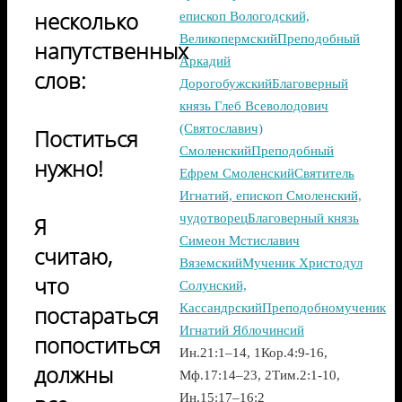
несколько
епископ Вологодский,
Великопермский
Преподобный
напутственных
Аркадий
слов:
Дорогобужский
Благоверный
князь Глеб Всеволодович
(Святославич)
Поститься
Смоленский
Преподобный
нужно!
Ефрем Смоленский
Святитель
Игнатий, епископ Смоленский,
чудотворец
Благоверный князь
Я
Симеон Мстиславич
считаю,
Вяземский
Мученик Христодул
что
Солунский,
постараться
Кассандрский
Преподобномученик
Игнатий Яблочинсий
попоститься
Ин.21:1–14, 1Кор.4:9-16,
должны
Мф.17:14–23, 2Тим.2:1-10,
Ин.15:17–16:2