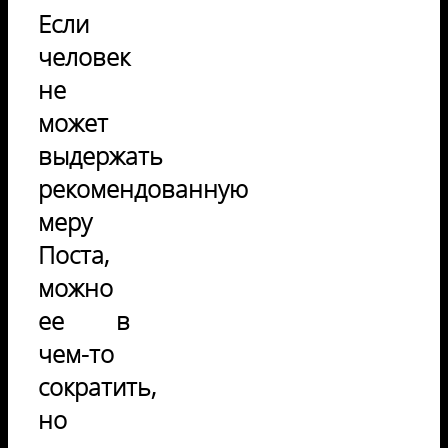
Если
человек
не
может
выдержать
рекомендованную
меру
Поста,
можно
ее в
чем-то
сократить,
но